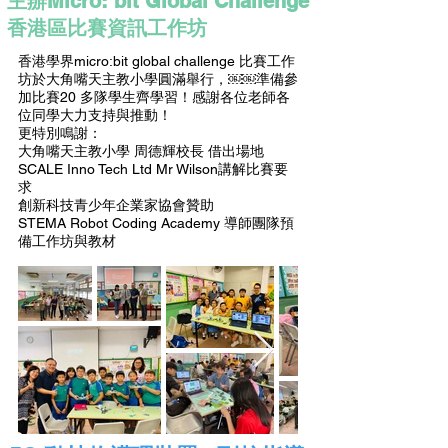
主辦Micro: bit Global Challenge
香港區比賽資訊工作坊
香港學界micro:bit global challenge 比賽工作
坊於大角嘴天主教小學圓滿舉行，￼￼準備參
加比賽20 多隊學生齊學習！感謝各位老師各
位同學大力支持與推動！
更特別鳴謝：
大角嘴天主教小學 周德輝校長 借出場地
SCALE Inno Tech Ltd Mr Wilson講解比賽要
求
創新科技青少年企業家協會贊助
STEMA Robot Coding Academy 導師團隊預
備工作坊與教材