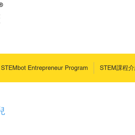
x STEMbot Entrepreneur Program
STEM課程
兒