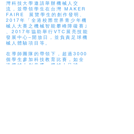
灣科技大學邀請舉辦機械人交
流，並帶領學生在台灣 MAKER
FAIRE 展覽學生的創作發明、
2017年「全港校際世界青少年機
械人大賽之機械智能攀峰障礙賽｣
、2017年協助舉行VTC展亮技能
發展中心–開放日，並負責足球機
械人體驗項目等。
在導師團隊的帶領下，超過3000
個學生參加科技教育比賽，如全
港機械人創意獎、機械人足球
賽、WRO世界大賽及雙撲機械人
比賽，並獲得多個獎項，在2017
年學生榮獲香港資訊及科技獎-最
佳學生發明獎項。
團隊一直致力在校園裡推行
STEM教育，近期把5G技術與
STEM教育融合，在不同的學校
中，幫助學校創作各具特色的5G
STEM裝置，當中包括：動植物
護理系統、停車場出入管理系
統、遠端實時控制機械人系統。