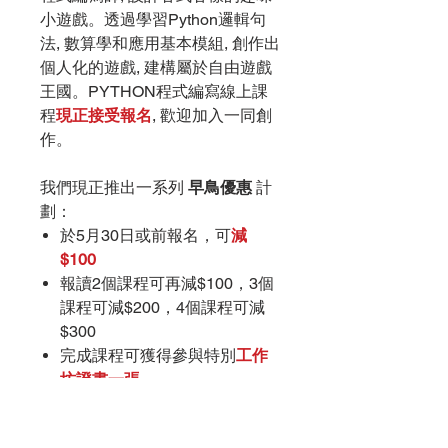
小遊戲。透過學習
Python
邏輯句
法
,
數算學和應用基本模組
,
創作出
個人化的遊戲
,
建構屬於自由遊戲
王國。
PYTHON
程式編寫線上課
程
現正接受報名
,
歡迎加入一同創
作。
我們現正推出一系列
早鳥優惠
計
劃：
於5月30日或前報名，可
減
$100
報讀2個課程可再減$100，3個
課程可減$200，4個課程可減
$300
完成課程可獲得參與特別
工作
坊證書一張
有機會參與12月13日-15日於會
展舉辦的
「Learning &