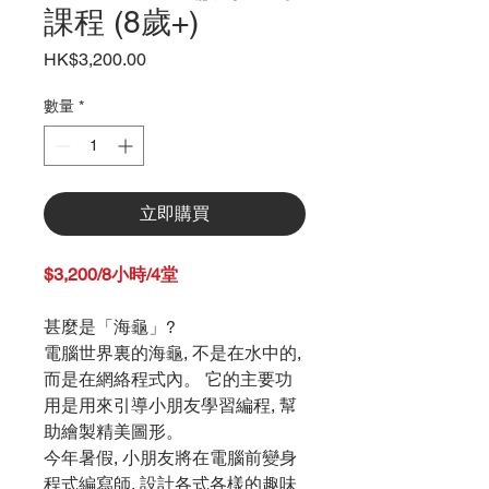
課程 (8歲+)
價
HK$3,200.00
格
數量
*
立即購買
$3,200/8小時/4堂
甚麼是「海龜」
?
電腦世界裏的海龜
,
不是在水中的
,
而是在網絡程式內。
它的主要功
用是用來引導小朋友學習編程
,
幫
助繪製精美圖形。
今年暑假
,
小朋友將在電腦前變身
程式編寫師
,
設計各式各樣的趣味