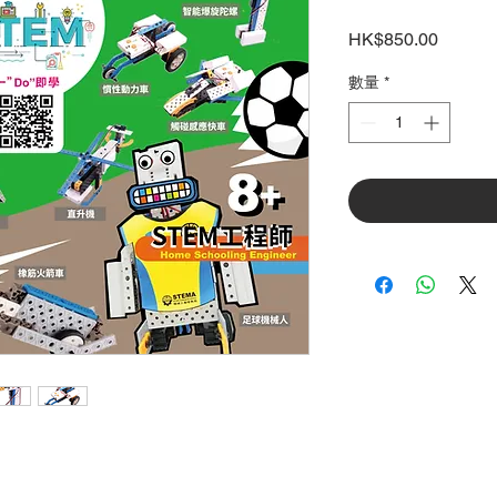
價
HK$850.00
格
數量
*