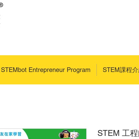
x STEMbot Entrepreneur Program
STEM課程
STEM 工