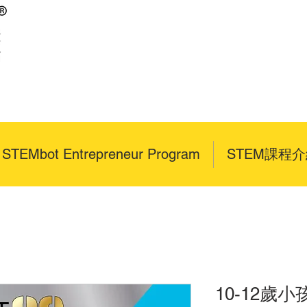
x STEMbot Entrepreneur Program
STEM課程
10-12歲