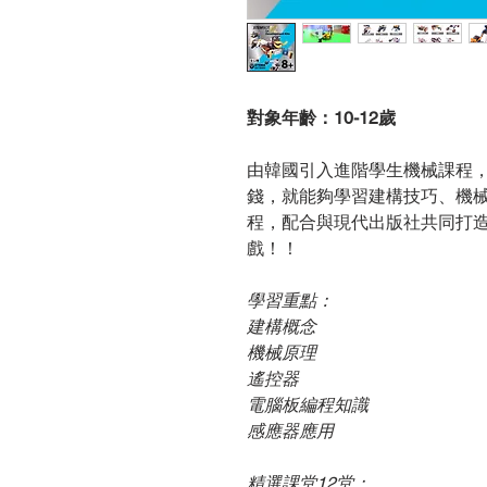
對象年齡：10-12歲
由韓國引入進階學生機械課程，有
錢，就能夠學習建構技巧、機
程，配合與現代出版社共同打
戲！！
學習重點：
建構概念
機械原理
遙控器
電腦板編程知識
感應器應用
精選課堂12堂：