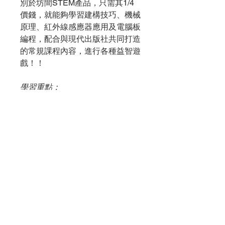
別於坊間STEM產品，只需其1/4
價錢，就能夠學習建構技巧、機械
原理、紅外線感應器應用及電腦板
編程，配合與現代出版社共同打造
的常規課程內容，進行各種益智遊
戲！！
學習重點：
建構概念
機械原理
遙控器
電腦板編程知識
感應器應用
精選課堂12堂：
機械保齡球員、智能大象、智能足
球前鋒、超級守門員機械人、資料
收集員、拳擊機械人、智能紙飛機
發射器、四足仿生馴鹿、科技智能